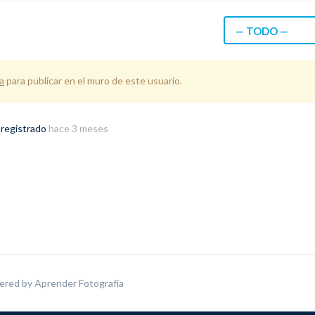
— TODO —
a
para publicar en el muro de este usuario.
 registrado
hace 3 meses
ered by
Aprender Fotografía