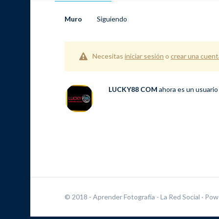
Muro
Siguiendo
Necesitas
iniciar sesión
o
crear una cuent
LUCKY88 COM
ahora es un usuario
© 2018 - Aprender Fotografía - La Red Social
· Pow