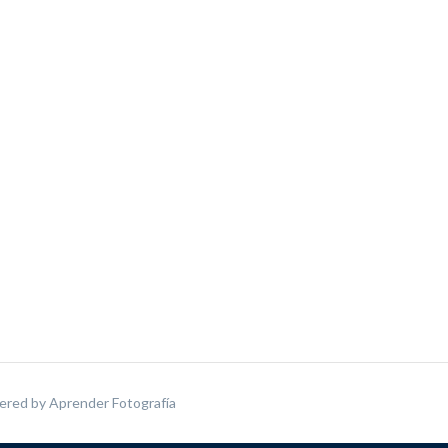
ered by
Aprender Fotografía