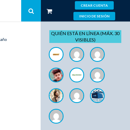
CREAR CUENTA
INICIO DE SESIÓN
QUIÉN ESTÁ EN LÍNEA (MÁX. 30
 año
VISIBLES)