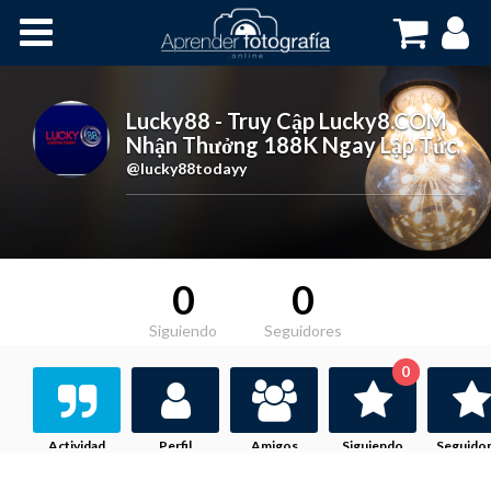
Inicio
Cursos OnLine
Lucky88 - Truy Cập Lucky8.COM
Nhận Thưởng 188K Ngay Lập Tức
,
@lucky88todayy
0
0
Siguiendo
Seguidores
0
Actividad
Perfil
Amigos
Siguiendo
Seguido