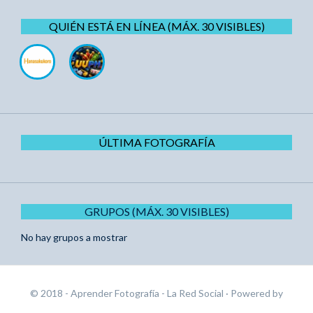
QUIÉN ESTÁ EN LÍNEA (MÁX. 30 VISIBLES)
ÚLTIMA FOTOGRAFÍA
GRUPOS (MÁX. 30 VISIBLES)
No hay grupos a mostrar
© 2018 - Aprender Fotografía - La Red Social
· Powered by