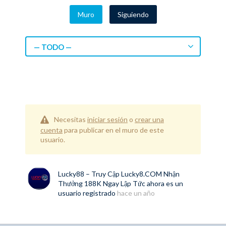
Muro
Siguiendo
— TODO —
Necesitas
iniciar sesión
o
crear una
cuenta
para publicar en el muro de este
usuario.
Lucky88 – Truy Cập Lucky8.COM Nhận
Thưởng 188K Ngay Lập Tức
ahora es un
usuario registrado
hace un año