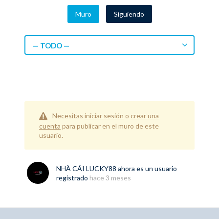
Muro
Siguiendo
— TODO —
Necesitas
iniciar sesión
o
crear una
cuenta
para publicar en el muro de este
usuario.
NHÀ CÁI LUCKY88
ahora es un usuario
registrado
hace 3 meses