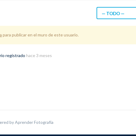
— TODO —
a
para publicar en el muro de este usuario.
rio registrado
hace 3 meses
ered by
Aprender Fotografía