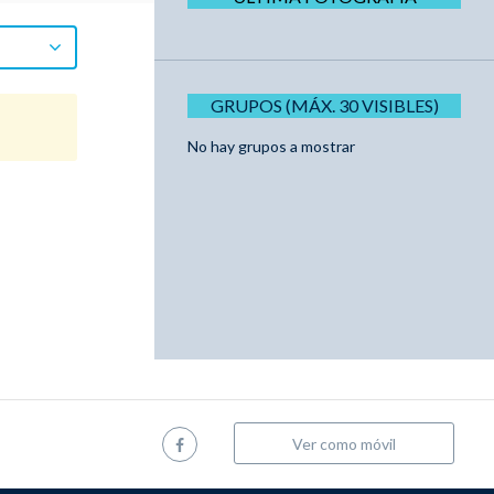
GRUPOS (MÁX. 30 VISIBLES)
No hay grupos a mostrar