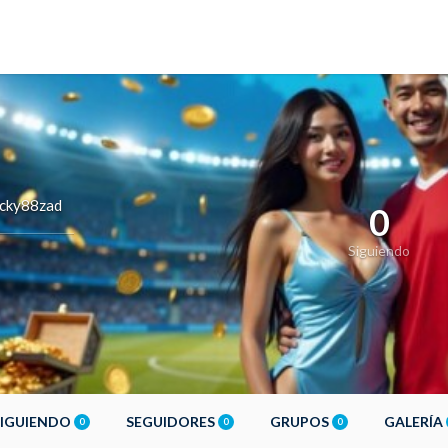
cky88zad
0
Siguiendo
SIGUIENDO
SEGUIDORES
GRUPOS
GALERÍA
0
0
0