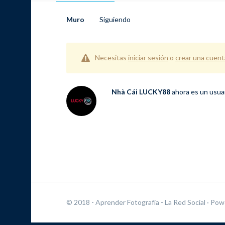
Muro
Siguiendo
Necesitas
iniciar sesión
o
crear una cuent
Nhà Cái LUCKY88
ahora es un usua
© 2018 - Aprender Fotografía - La Red Social
· Pow