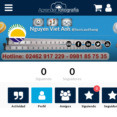
Inicio
Cursos OnLine
Nguyen Viet Anh
,
@luoicauthang
0
0
Siguiendo
Seguidores
0
Actividad
Perfil
Amigos
Siguiendo
Seguido