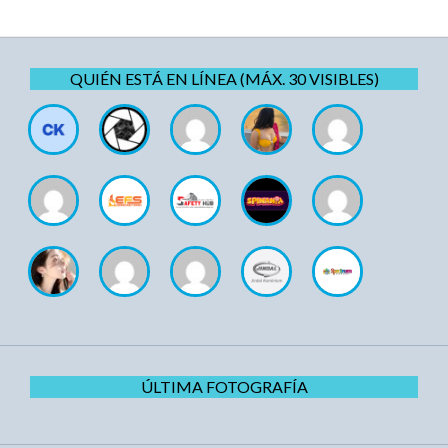
QUIÉN ESTÁ EN LÍNEA (MÁX. 30 VISIBLES)
ÚLTIMA FOTOGRAFÍA