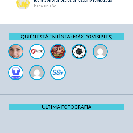
luongsontv
ahora es un usuario registrado
hace un año
QUIÉN ESTÁ EN LÍNEA (MÁX. 30 VISIBLES)
ÚLTIMA FOTOGRAFÍA