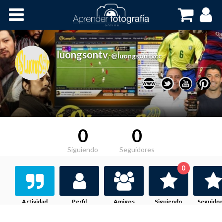
Inicio
Cursos OnLine
luongsontv
,
@luongsontvcc
0
0
Siguiendo
Seguidores
0
Actividad
Perfil
Amigos
Siguiendo
Seguido