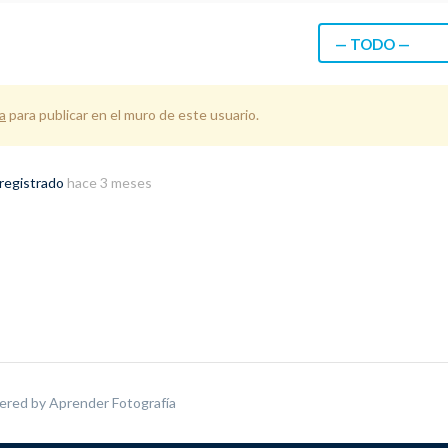
— TODO —
a
para publicar en el muro de este usuario.
 registrado
hace 3 meses
ered by
Aprender Fotografía