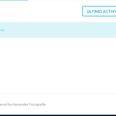
ÚLTIMO ACTIV
os.
ered by
Aprender Fotografía