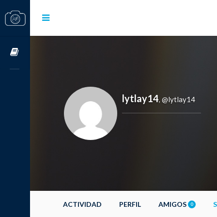
Cursos OnLine
lytlay14
@lytlay14
,
ACTIVIDAD
PERFIL
AMIGOS
0