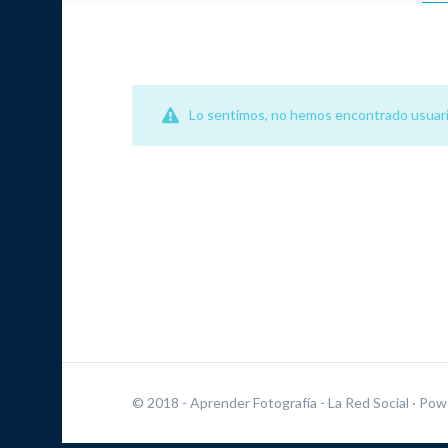
Lo sentimos, no hemos encontrado usuari
© 2018 - Aprender Fotografía - La Red Social
· Pow