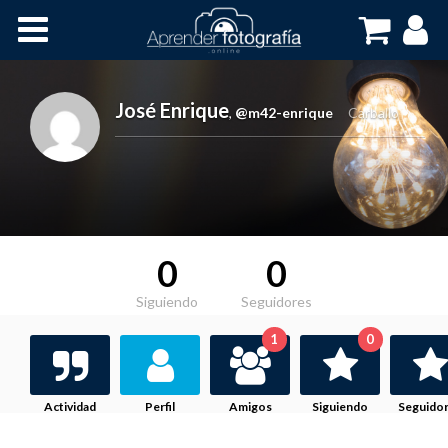
Inicio
Cursos OnLine
José Enrique
,
@m42-enrique
Carballo
0
0
Siguiendo
Seguidores
1
0
Actividad
Perfil
Amigos
Siguiendo
Seguido