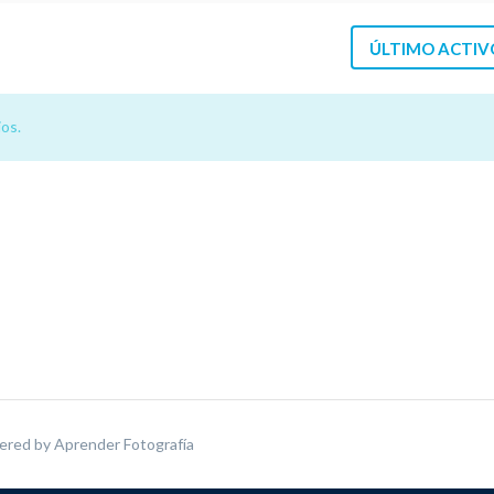
ÚLTIMO ACTIV
os.
ered by
Aprender Fotografía