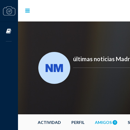
Cursos OnLine
últimas noticias Madr
ACTIVIDAD
PERFIL
AMIGOS
0