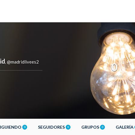
id
@madridlivees2
,
0
Siguiendo
SIGUIENDO
SEGUIDORES
GRUPOS
GALERÍA
0
0
0