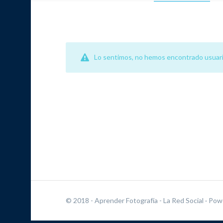
Lo sentimos, no hemos encontrado usuari
© 2018 - Aprender Fotografía - La Red Social
· Pow