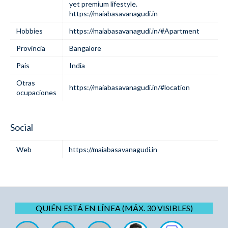
yet premium lifestyle.
https://maiabasavanagudi.in
Hobbies
https://maiabasavanagudi.in/#Apartment
Provincia
Bangalore
Pais
India
Otras
https://maiabasavanagudi.in/#location
ocupaciones
Social
Web
https://maiabasavanagudi.in
QUIÉN ESTÁ EN LÍNEA (MÁX. 30 VISIBLES)