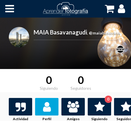
Inicio
Cursos OnLine
MAIA Basavanagudi
,
@maiabasavana
0
0
Siguiendo
Seguidores
0
Actividad
Perfil
Amigos
Siguiendo
Seguido