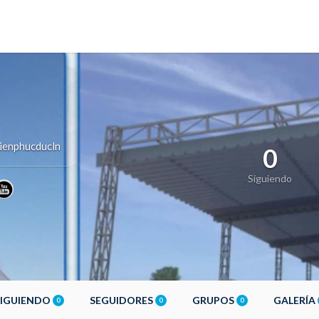
ienphucducln
0
Siguiendo
SIGUIENDO
SEGUIDORES
GRUPOS
GALERÍA
0
0
0