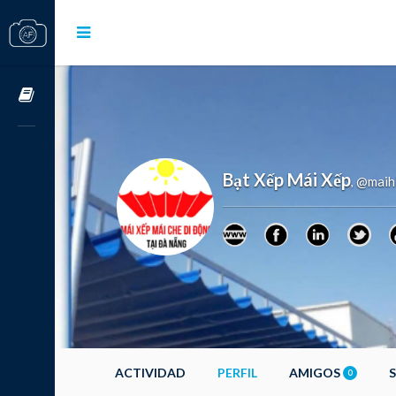
Cursos OnLine
Bạt Xếp Mái Xếp
@maih
,
ACTIVIDAD
PERFIL
AMIGOS
0