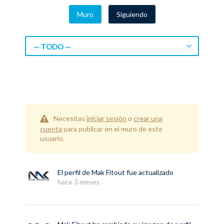
Muro
Siguiendo
— TODO —
Necesitas
iniciar sesión
o
crear una
cuenta
para publicar en el muro de este
usuario.
El perfil de
Mak Fitout
fue actualizado
hace 3 meses