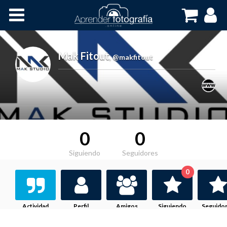
Inicio
Cursos OnLine
Mak Fitout
,
@makfitout
0
0
Siguiendo
Seguidores
0
Actividad
Perfil
Amigos
Siguiendo
Seguido