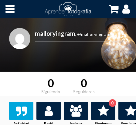
Inicio
Cursos OnLine
malloryingram
,
@malloryingram
0
0
Siguiendo
Seguidores
0
Actividad
Perfil
Amigos
Siguiendo
Seguido