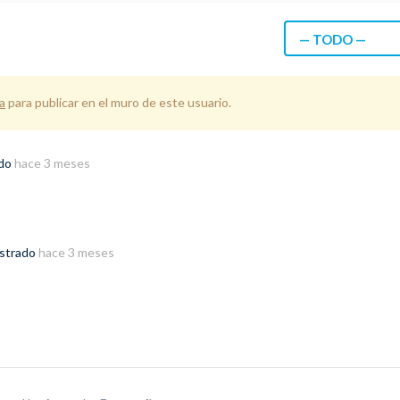
— TODO —
a
para publicar en el muro de este usuario.
ado
hace 3 meses
istrado
hace 3 meses