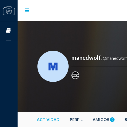
Cursos OnLine
manedwolf
@manedwolf
,
ACTIVIDAD
PERFIL
AMIGOS
0