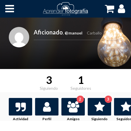
Inicio
Cursos OnLine
Aficionado
,
@manuel
Carballo
3
1
Siguiendo
Seguidores
2
3
Actividad
Perfil
Amigos
Siguiendo
Seguido