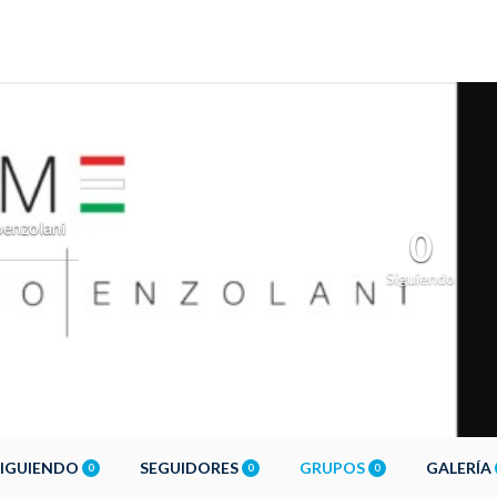
enzolani
0
Siguiendo
SIGUIENDO
SEGUIDORES
GRUPOS
GALERÍA
0
0
0