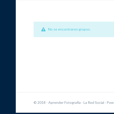
No se encontraron grupos.
© 2018 - Aprender Fotografía - La Red Social
· Pow