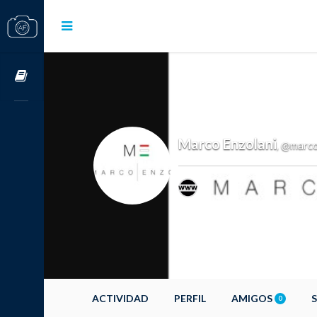
Cursos OnLine
Marco Enzolani
@marco
,
ACTIVIDAD
PERFIL
AMIGOS
0