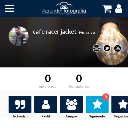
Inicio
Cursos OnLine
cafe racer jacket
,
@mariya
0
0
Siguiendo
Seguidores
0
Actividad
Perfil
Amigos
Siguiendo
Seguido