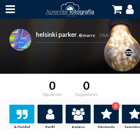
Inicio
Cursos OnLine
helsinki parker
,
@marry
USA
0
0
Siguiendo
Seguidores
0
Actividad
Perfil
Amigos
Siguiendo
Seguido