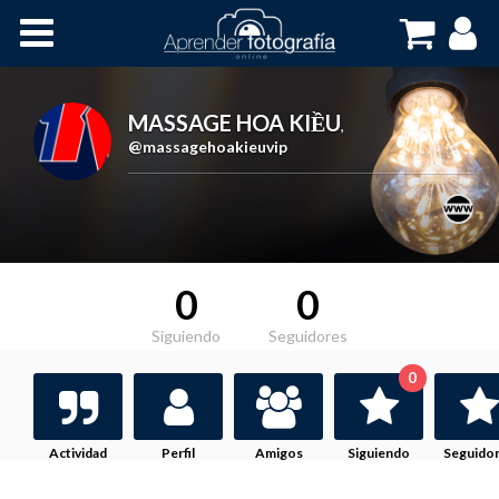
Inicio
Cursos OnLine
MASSAGE HOA KIỀU
,
@massagehoakieuvip
0
0
Siguiendo
Seguidores
0
Actividad
Perfil
Amigos
Siguiendo
Seguido