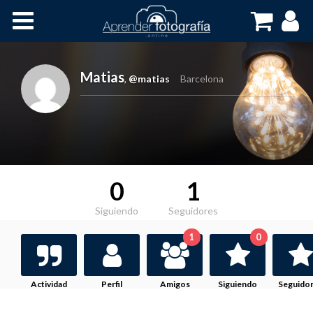
Inicio
Cursos OnLine
Matias
,
@matias
Barcelona
0
1
Siguiendo
Seguidores
1
0
Actividad
Perfil
Amigos
Siguiendo
Seguido