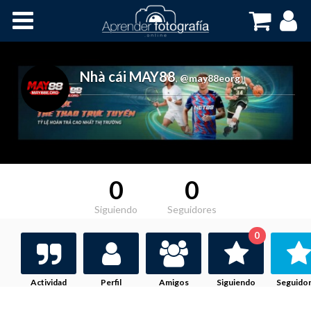
Inicio
Cursos OnLine
Nhà cái MAY88
,
@may88eorg
0
0
Siguiendo
Seguidores
0
Actividad
Perfil
Amigos
Siguiendo
Seguido