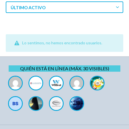
ÚLTIMO ACTIVO
Lo sentimos, no hemos encontrado usuarios.
QUIÉN ESTÁ EN LÍNEA (MÁX. 30 VISIBLES)