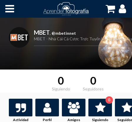
Inicio
Cursos OnLine
MBET
,
@mbetinnet
MBET - Nhà Cái Cá Cược Trực Tuyến Uy Tín Hàng Đầ
0
0
Siguiendo
Seguidores
0
Actividad
Perfil
Amigos
Siguiendo
Seguido