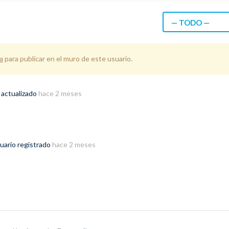
— TODO —
a
para publicar en el muro de este usuario.
 actualizado
hace 2 meses
uario registrado
hace 2 meses