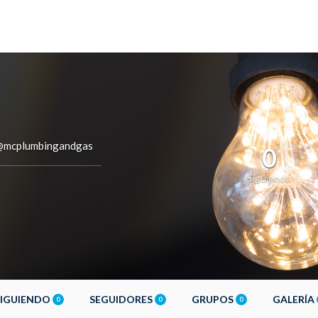
@mcplumbingandgas
0
Siguiendo
SIGUIENDO
SEGUIDORES
GRUPOS
GALERÍA
0
0
0