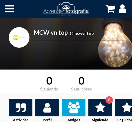
Inicio
Cursos OnLine
MCW vn top
,
@mcwvntop
0
0
Siguiendo
Seguidores
0
Actividad
Perfil
Amigos
Siguiendo
Seguido