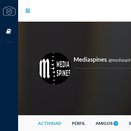
Cursos OnLine
Mediaspines
@mediaspi
,
ACTIVIDAD
PERFIL
AMIGOS
0