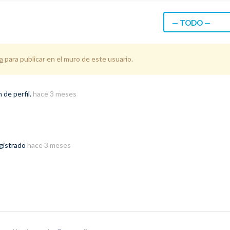
— TODO —
a
para publicar en el muro de este usuario.
de perfil.
hace 3 meses
egistrado
hace 3 meses