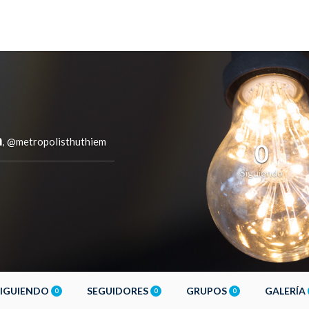
m
@metropolisthuthiem
,
0
Siguiendo
SIGUIENDO
SEGUIDORES
GRUPOS
GALERÍA
0
0
0