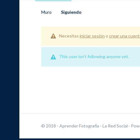
Muro
Siguiendo
Necesitas
iniciar sesión
o
crear una cuent
This user isn't following anyone yet.
© 2018 - Aprender Fotografía - La Red Social
· Pow