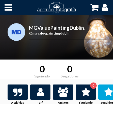
Inicio
Cursos OnLine
MGValuePaintingDublin
,
@mgvaluepaintingdublin
0
0
Siguiendo
Seguidores
0
Actividad
Perfil
Amigos
Siguiendo
Seguido