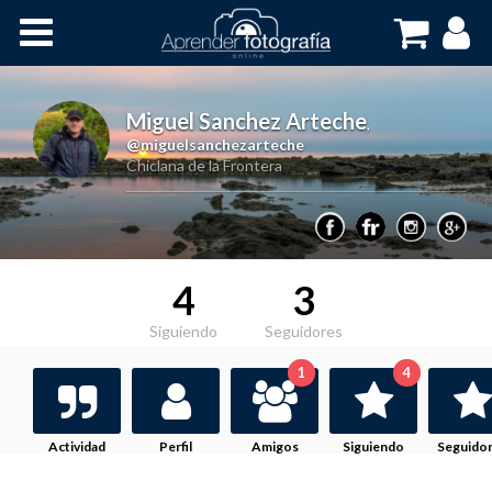
Inicio
Cursos OnLine
Miguel Sanchez Arteche
,
@miguelsanchezarteche
Chiclana de la Frontera
4
3
Siguiendo
Seguidores
1
4
Actividad
Perfil
Amigos
Siguiendo
Seguido