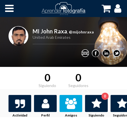
Inicio
Cursos OnLine
MI John Raxa
,
@mijohnraxa
United Arab Emirates
0
0
Siguiendo
Seguidores
0
Actividad
Perfil
Amigos
Siguiendo
Seguido