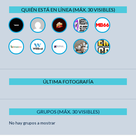
QUIÉN ESTÁ EN LÍNEA (MÁX. 30 VISIBLES)
ÚLTIMA FOTOGRAFÍA
GRUPOS (MÁX. 30 VISIBLES)
No hay grupos a mostrar