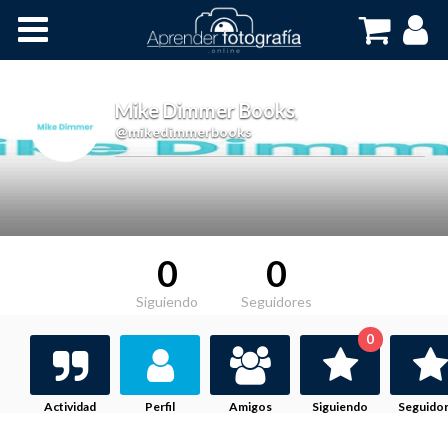
Inicio
Cursos OnLine
Mike Dimmer Books
,
@mikedimmerbooks
0
0
Siguiendo
Seguidores
0
Actividad
Perfil
Amigos
Siguiendo
Seguido