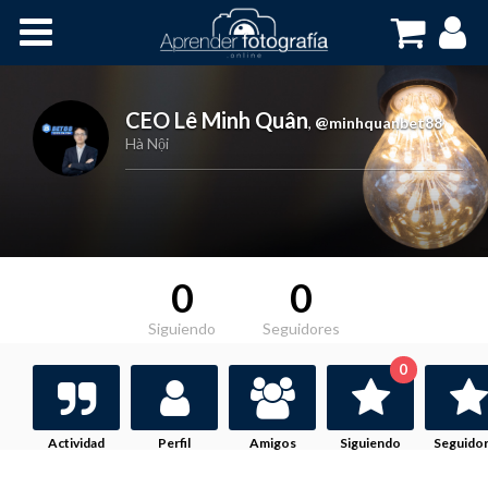
Inicio
Cursos OnLine
CEO Lê Minh Quân
,
@minhquanbet88
Hà Nội
0
0
Siguiendo
Seguidores
0
Actividad
Perfil
Amigos
Siguiendo
Seguido