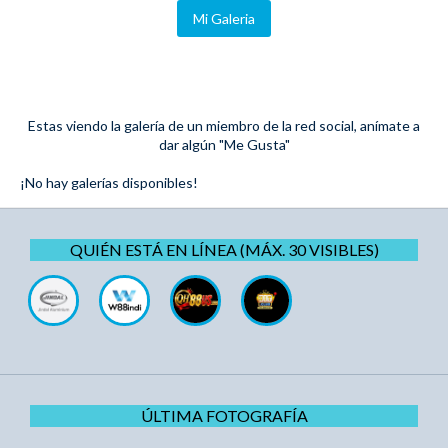
Mi Galeria
Estas viendo la galería de un miembro de la red social, anímate a
dar algún "Me Gusta"
¡No hay galerías disponibles!
QUIÉN ESTÁ EN LÍNEA (MÁX. 30 VISIBLES)
ÚLTIMA FOTOGRAFÍA