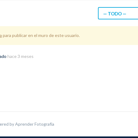
— TODO —
a
para publicar en el muro de este usuario.
rado
hace 3 meses
ered by
Aprender Fotografía