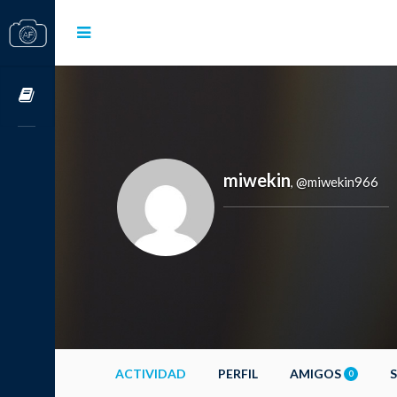
Cursos OnLine
miwekin
@miwekin966
,
ACTIVIDAD
PERFIL
AMIGOS
0