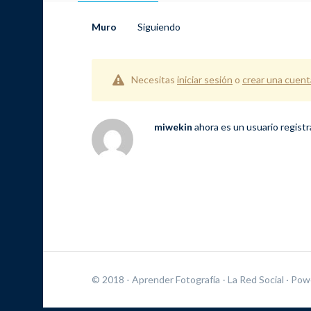
Muro
Siguiendo
Necesitas
iniciar sesión
o
crear una cuent
miwekin
ahora es un usuario regist
© 2018 - Aprender Fotografía - La Red Social
· Pow