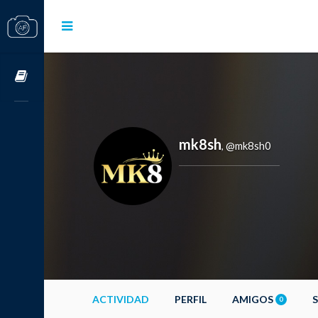
Cursos OnLine
mk8sh
@mk8sh0
,
ACTIVIDAD
PERFIL
AMIGOS
0