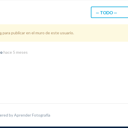
— TODO —
a
para publicar en el muro de este usuario.
do
hace 5 meses
ered by
Aprender Fotografía