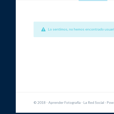
Lo sentimos, no hemos encontrado usuari
© 2018 - Aprender Fotografía - La Red Social
· Pow