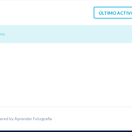
ÚLTIMO ACTIV
os.
ered by
Aprender Fotografía