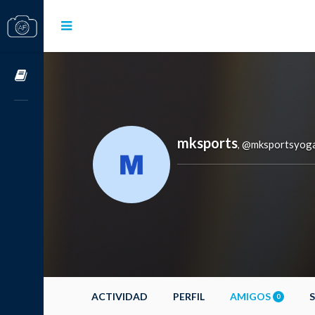
Cursos OnLine
mksports
@mksportsyog
,
ACTIVIDAD
PERFIL
AMIGOS
0