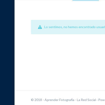
Lo sentimos, no hemos encontrado usuari
© 2018 - Aprender Fotografía - La Red Social
· Pow