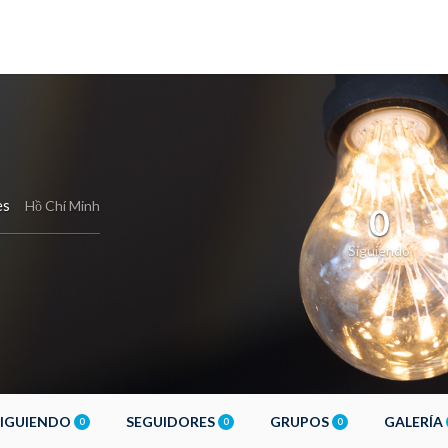
es
Hồ Chí Minh
0
Siguiendo
SIGUIENDO
SEGUIDORES
GRUPOS
GALERÍA
0
0
0