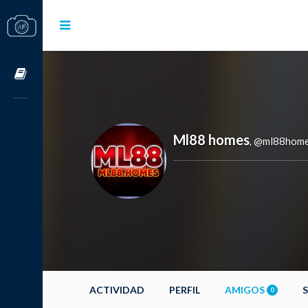
Cursos OnLine
Ml88 homes
@ml88hom
,
ACTIVIDAD
PERFIL
AMIGOS
0