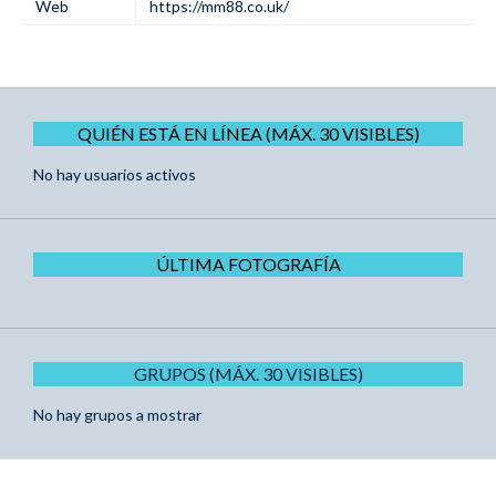
Web
https://mm88.co.uk/
QUIÉN ESTÁ EN LÍNEA (MÁX. 30 VISIBLES)
No hay usuarios activos
ÚLTIMA FOTOGRAFÍA
GRUPOS (MÁX. 30 VISIBLES)
No hay grupos a mostrar