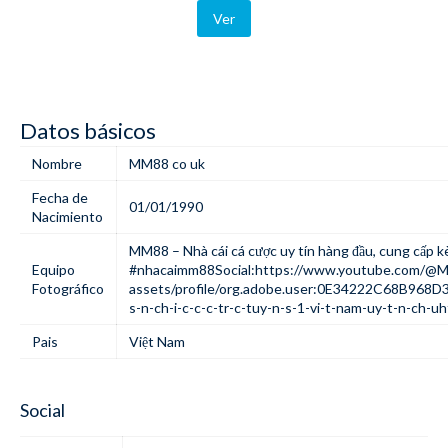
Ver
Datos básicos
Nombre
MM88 co uk
Fecha de
01/01/1990
Nacimiento
MM88
– Nhà cái cá cược uy tín hàng đầu, cung cấp kè
Equipo
#nhacaimm88Social:
https://www.youtube.com/@
Fotográfico
assets/profile/org.adobe.user:0E34222C68B9
s-n-ch-i-c-c-c-tr-c-tuy-n-s-1-vi-t-nam-uy-t-n-ch-u
h
Pais
Việt Nam
Social