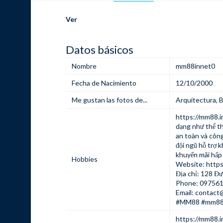
Ver
Datos básicos
Nombre
mm88innet0
Fecha de Nacimiento
12/10/2000
Me gustan las fotos de...
Arquitectura
,
https://mm88.i
dạng như thể th
an toàn và công
đội ngũ hỗ trợ
khuyến mãi hấp 
Hobbies
Website:
https
Địa chỉ: 128 Đ
Phone: 09756
Email:
contact
#MM88 #mm88i
https://mm88.i