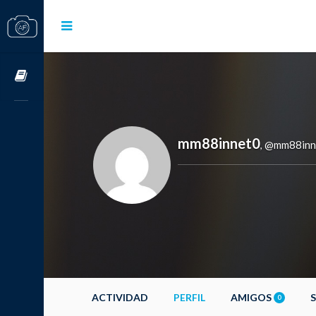
Cursos OnLine
mm88innet0
@mm88inn
,
ACTIVIDAD
PERFIL
AMIGOS
0