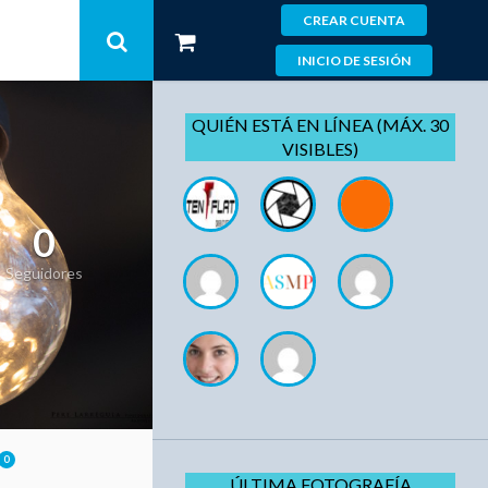
CREAR CUENTA
INICIO DE SESIÓN
QUIÉN ESTÁ EN LÍNEA (MÁX. 30
VISIBLES)
0
Seguidores
0
ÚLTIMA FOTOGRAFÍA