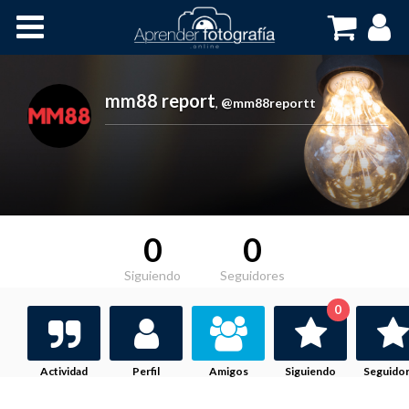
Inicio
Cursos OnLine
mm88 report
,
@mm88reportt
0
0
Siguiendo
Seguidores
0
Actividad
Perfil
Amigos
Siguiendo
Seguido