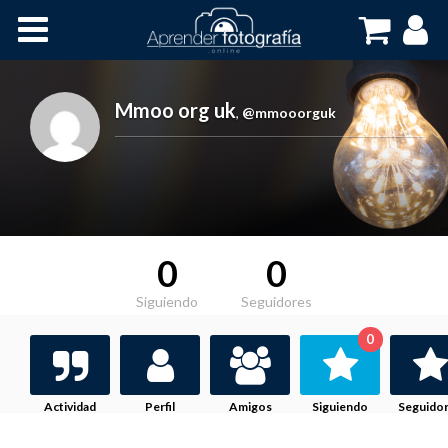
Inicio
Cursos OnLine
Mmoo org uk
,
@mmooorguk
0
0
Siguiendo
Seguidores
0
Actividad
Perfil
Amigos
Siguiendo
Seguido