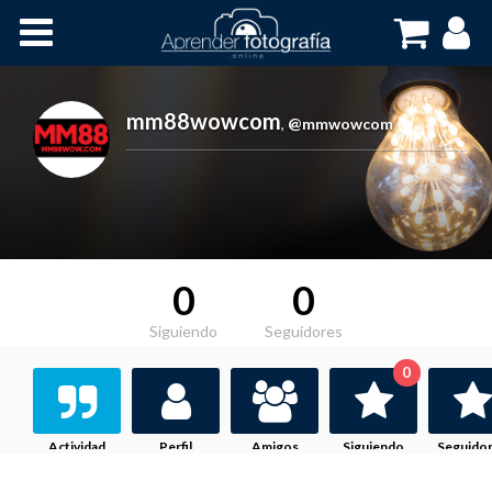
Inicio
Cursos OnLine
mm88wowcom
,
@mmwowcom
0
0
Siguiendo
Seguidores
0
Actividad
Perfil
Amigos
Siguiendo
Seguido