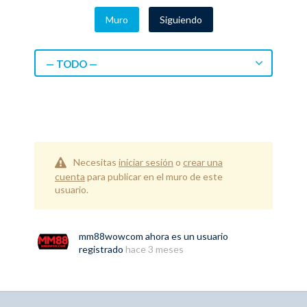
Muro
Siguiendo
— TODO —
Necesitas
iniciar sesión
o
crear una
cuenta
para publicar en el muro de este
usuario.
mm88wowcom
ahora es un usuario
registrado
hace 3 meses