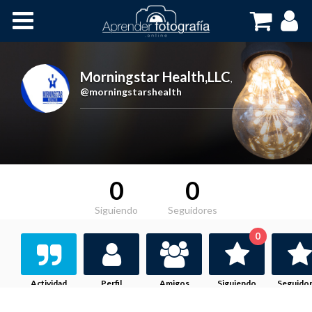
Inicio
Cursos OnLine
Morningstar Health,LLC
,
@morningstarshealth
0
0
Siguiendo
Seguidores
0
Actividad
Perfil
Amigos
Siguiendo
Seguido