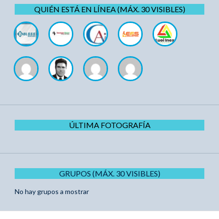
QUIÉN ESTÁ EN LÍNEA (MÁX. 30 VISIBLES)
ÚLTIMA FOTOGRAFÍA
GRUPOS (MÁX. 30 VISIBLES)
No hay grupos a mostrar