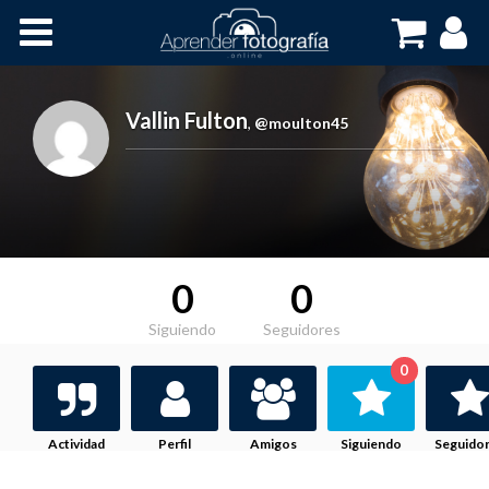
Inicio
Cursos OnLine
Vallin Fulton
,
@moulton45
0
0
Siguiendo
Seguidores
0
Actividad
Perfil
Amigos
Siguiendo
Seguido