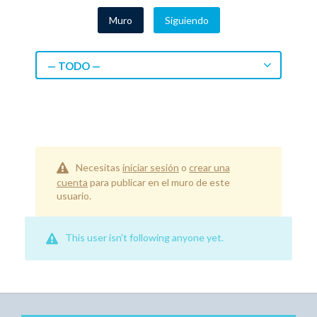
Muro
Siguiendo
— TODO —
Necesitas
iniciar sesión
o
crear una
cuenta
para publicar en el muro de este
usuario.
This user isn't following anyone yet.