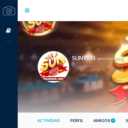
Cursos OnLine
SUNWIN
@msunwinorg
,
ACTIVIDAD
PERFIL
AMIGOS
0