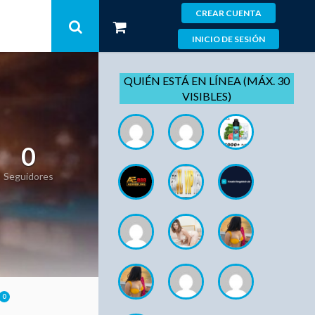
CREAR CUENTA
INICIO DE SESIÓN
QUIÉN ESTÁ EN LÍNEA (MÁX. 30
VISIBLES)
0
Seguidores
0