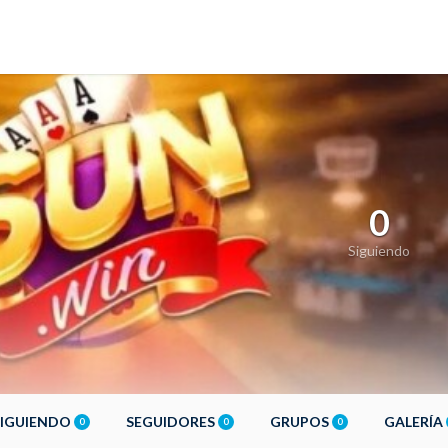
0
Siguiendo
SIGUIENDO
SEGUIDORES
GRUPOS
GALERÍA
0
0
0