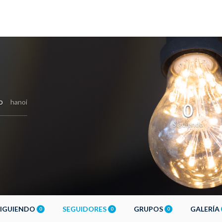
o
hanoi
0
Siguiendo
SIGUIENDO
SEGUIDORES
GRUPOS
GALERÍA
0
0
0