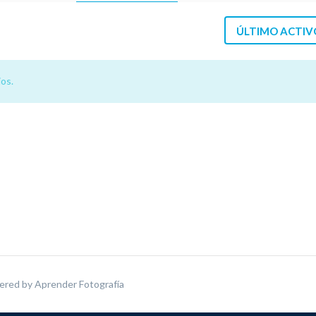
ÚLTIMO ACTIV
os.
ered by
Aprender Fotografía