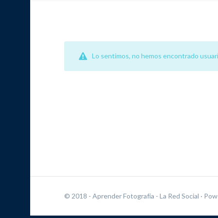
Lo sentimos, no hemos encontrado usuari
© 2018 - Aprender Fotografía - La Red Social
· Pow