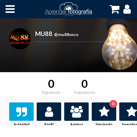
Inicio
Cursos OnLine
MU88
,
@mu88vnco
0
0
Siguiendo
Seguidores
0
Actividad
Perfil
Amigos
Siguiendo
Seguido