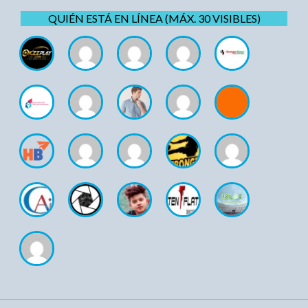
QUIÉN ESTÁ EN LÍNEA (MÁX. 30 VISIBLES)